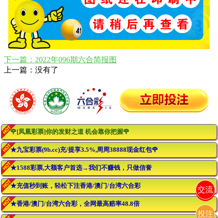
下一篇：2022年096期六合简报图
上一篇：没有了
🌹[凤凰彩票]你的发财之道 机会靠你把握🌹
★九宝彩票(9b.cc)充/提享3.5%,周周38888现金红包🌹
★1588彩票,大额客户首选→我们不赚钱，只做信誉
★充值秒到账，轻松下注香港/澳门/台湾六合彩
交流
★香港/澳门/台湾六合彩，全网最高赔率48.8倍
投注