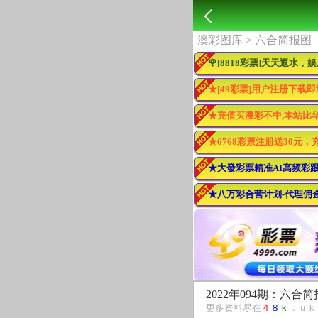
澳彩图库
> 六合简报图
🌹[8818彩票]天天返水，
★[49彩票]用户注册下载即
★充值买澳彩不中,本站比华
★6768彩票注册送30元，
★大發彩票精准AI高频彩跟
★八万彩合营计划-代理佣金
2022年094期：六合
更多资料尽在
４
８
ｋ
．ｕｋ