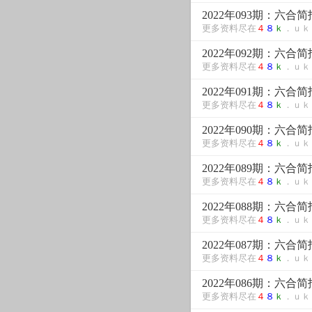
2022年093期：六合
更多资料尽在
４
８
ｋ
．ｕｋ
2022年092期：六合
更多资料尽在
４
８
ｋ
．ｕｋ
2022年091期：六合
更多资料尽在
４
８
ｋ
．ｕｋ
2022年090期：六合
更多资料尽在
４
８
ｋ
．ｕｋ
2022年089期：六合
更多资料尽在
４
８
ｋ
．ｕｋ
2022年088期：六合
更多资料尽在
４
８
ｋ
．ｕｋ
2022年087期：六合
更多资料尽在
４
８
ｋ
．ｕｋ
2022年086期：六合
更多资料尽在
４
８
ｋ
．ｕｋ