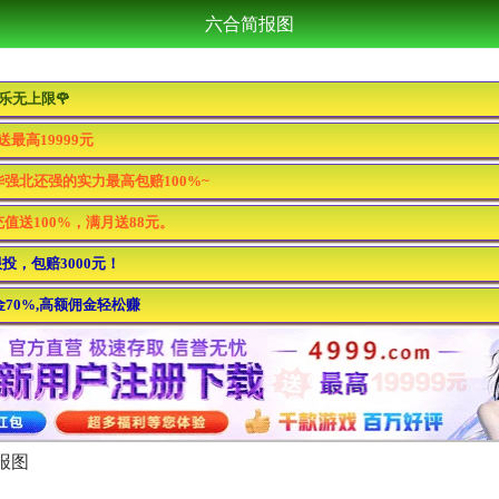
六合简报图
娱乐无上限🌹
送最高19999元
强北还强的实力最高包赔100%~
充值送100%，满月送88元。
投，包赔3000元！
70%,高额佣金轻松赚
简报图